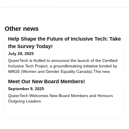
Other news
Help Shape the Future of Inclusive Tech: Take
the Survey Today!
July 29, 2025
QueerTech is thrilled to announce the launch of the Certified
Inclusive Tech Project, a groundbreaking initiative funded by
WAGE (Women and Gender Equality Canada).This new
project is designed to empower HR and AI professionals to
Meet Our New Board Members!
assess and meaningfully improve their inclusion of
2SLGBTQI+ communities in the workplace—and throughout
September 9, 2025
the full lifecycle of AI design, development, and
QueerTech Welcomes New Board Members and Honours
deployment.Be
Outgoing Leaders