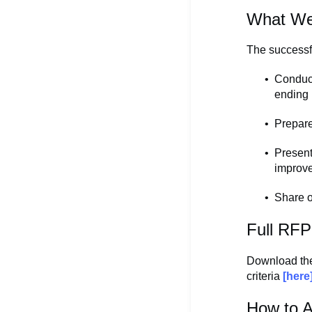
What We’
The successfu
Conduc
ending
Prepar
Present
improv
Share o
Full RFP
Download the 
criteria
[
here
How to A