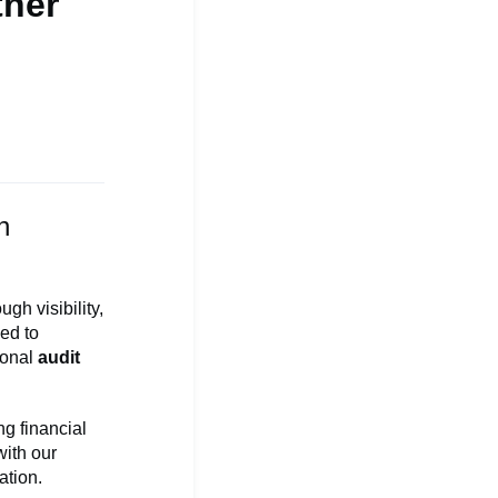
tner
n
h visibility,
led to
ional
audit
ng financial
with our
ation.