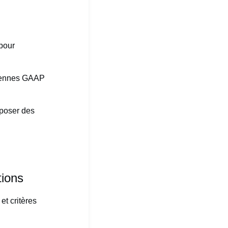
pour
diennes GAAP
oposer des
tions
et critères