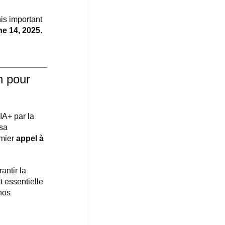
his important
e 14, 2025
.
n pour
A+ par la
 sa
emier
appel à
antir la
t essentielle
 nos