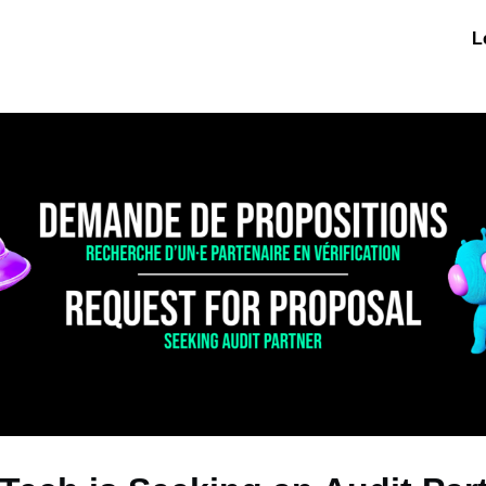
QT Events
Programs
Jobs
L
s!
Become A Partner