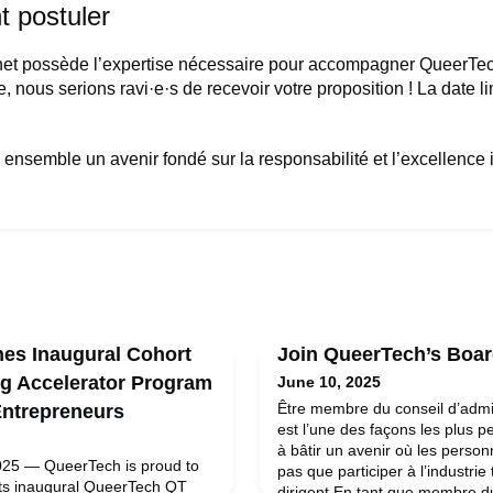
 postuler
inet possède l’expertise nécessaire pour accompagner QueerTec
e, nous serions ravi·e·s de recevoir votre proposition ! La date li
ensemble un avenir fondé sur la responsabilité et l’excellence 
es Inaugural Cohort
Join QueerTech’s Boar
g Accelerator Program
June 10, 2025
Être membre du conseil d’admi
ntrepreneurs
est l’une des façons les plus p
à bâtir un avenir où les pers
25 — QueerTech is proud to
pas que participer à l’industrie
its inaugural QueerTech QT
dirigent.En tant que membre du