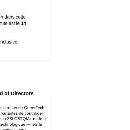
h dans cette
mite est le
14
inclusive.
d of Directors
nistration de QueerTech
ercutantes de contribuer
onnes 2SLGBTQIA+ ne font
 technologique — iels la
 conseil, vous