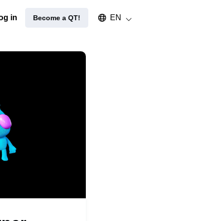
Select an available language
og in
EN
Become a QT!