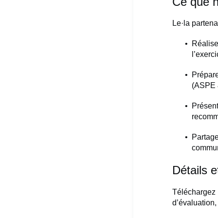
Ce que 
Le·la partena
Réalis
l’exerc
Prépare
(ASPE 
Présent
recomm
Partage
commun
Détails 
Téléchargez l
d’évaluation