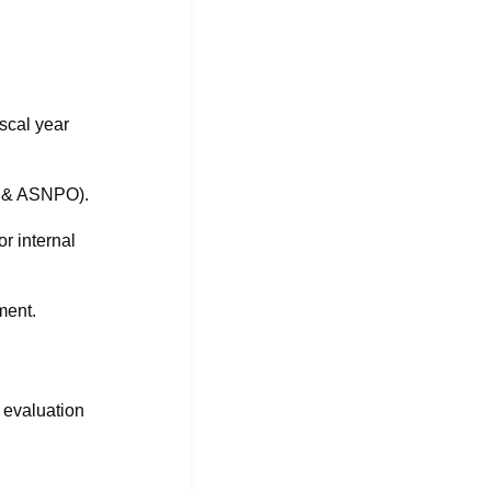
iscal year
E & ASNPO).
r internal
ment.
 evaluation