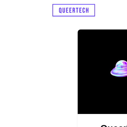
About Us
Support U