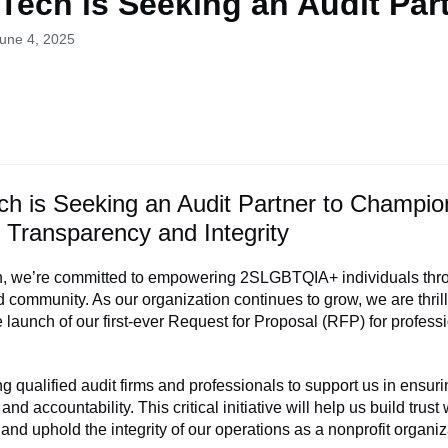
Tech is Seeking an Audit Par
June 4, 2025
h is Seeking an Audit Partner to Champio
l Transparency and Integrity
, we’re committed to empowering 2SLGBTQIA+ individuals throug
d community. As our organization continues to grow, we are thril
launch of our first-ever Request for Proposal (RFP) for profess
ng qualified audit firms and professionals to support us in ensuri
nd accountability. This critical initiative will help us build trust 
and uphold the integrity of our operations as a nonprofit organiz