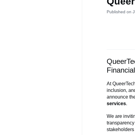
Queer
Published on 
QueerTec
Financia
At QueerTech
inclusion, an
announce the 
services
.
We are inviti
transparency a
stakeholders 